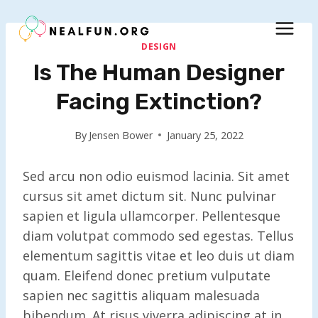
Skip
to
content
DESIGN
Is The Human Designer
Facing Extinction?
By
Jensen Bower
January 25, 2022
Sed arcu non odio euismod lacinia. Sit amet
cursus sit amet dictum sit. Nunc pulvinar
sapien et ligula ullamcorper. Pellentesque
diam volutpat commodo sed egestas. Tellus
elementum sagittis vitae et leo duis ut diam
quam. Eleifend donec pretium vulputate
sapien nec sagittis aliquam malesuada
bibendum. At risus viverra adipiscing at in